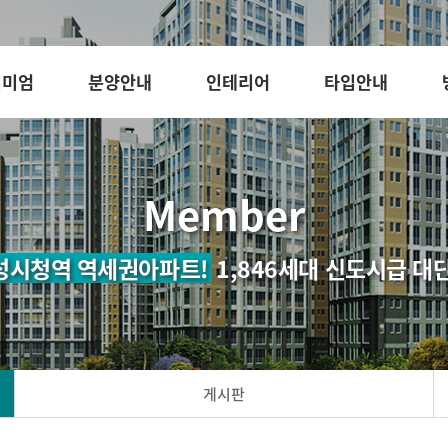
리미엄
분양안내
인테리어
타입안내
Member
성시청역 역세권아파트!
1,846세대 신도시급 대
게시판